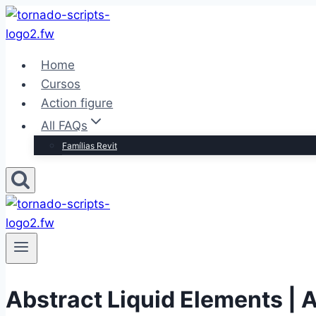
Pular
para
o
Home
Conteúdo
Cursos
Action figure
All FAQs
Famílias Revit
Abstract Liquid Elements | A