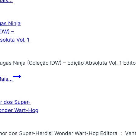
ais...
Tunes
Revista
em
Quadrinhos
Edição
03
Tartarugas
ais...
Ninja
(Coleção
IDW)
–
Edição
Absoluta
Vol.