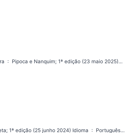
Tartarugas Ninja (Coleção IDW) – Edição Absoluta Vol. 1 Editora ‏ : ‎ Pipoca e Nanquim; 1ª edição (23 maio 2025)…
O Melhor dos Super-Heróis! Wonder Wart-Hog Editora ‏ : ‎ Veneta; 1ª edição (25 junho 2024) Idioma ‏ : ‎ Português…