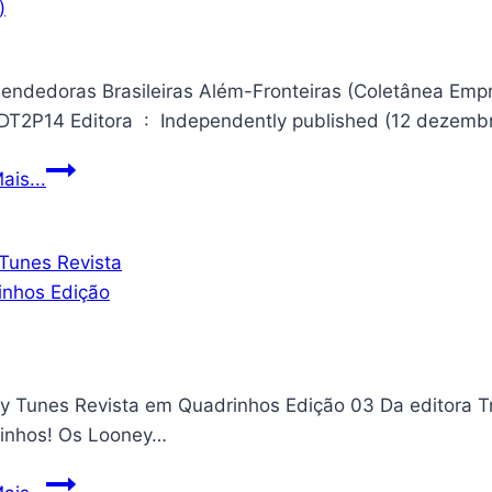
ndedoras Brasileiras Além-Fronteiras (Coletânea Empreen
B0DQDT2P14 Editora ‏ : ‎ Independently published (12 d
Empreendedoras
ais...
Brasileiras
Além-
Fronteiras
(Coletânea
Empreendedoras
Brasileiras
Além-
y Tunes Revista em Quadrinhos Edição 03 Da editora T
Fronteiras)
inhos! Os Looney…
Looney