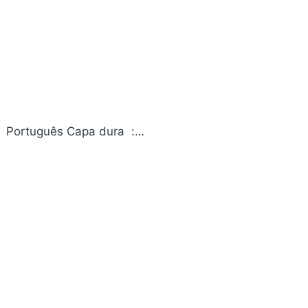
Ed Gein Editora ‏ : ‎ Darkside; 1ª edição (5 maio 2022) Idioma ‏ : ‎ Português Capa dura ‏ :…