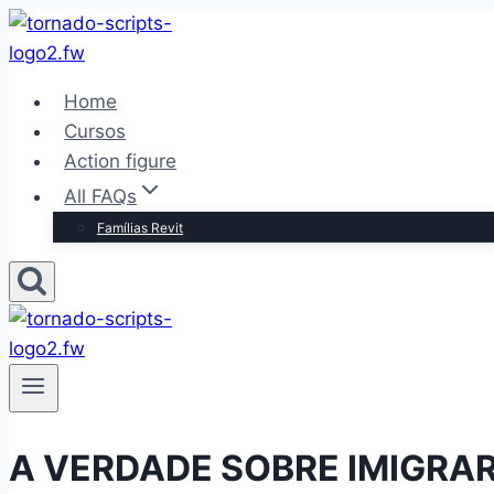
Pular
para
o
Home
Conteúdo
Cursos
Action figure
All FAQs
Famílias Revit
A VERDADE SOBRE IMIGRAR: