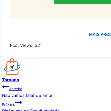
MAIS PRO
Post Views:
321
Tornado
Navegação
Anterior
Não vamos falar de amor
de
Próximo
Post
Dinâmicas de Espiritualidade