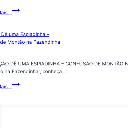
1
O
ais...
Melhor
dos
Super-
Heróis!
Wonder
Wart-
ÃO DÊ UMA ESPIADINHA – CONFUSÃO DE MONTÃO NA 
Hog
o na Fazendinha”, conheça…
Coleção
ais...
Dê
uma
Espiadinha
–
Confusão