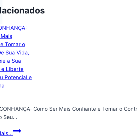
lacionados
ONFIANÇA: Como Ser Mais Confiante e Tomar o Control
o Seu…
AUTOCONFIANÇA:
ais...