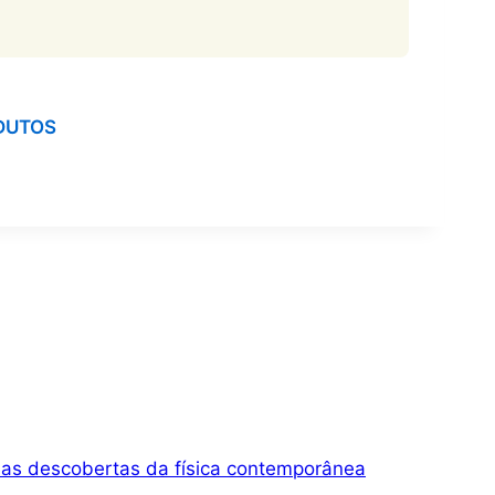
DUTOS
las descobertas da física contemporânea