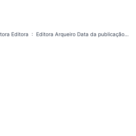
Couro e Rouxinol (Trilogia Morrendo de Amor – Livro 2) Da editora Editora ‏ : ‎ Editora Arqueiro Data da publicação…