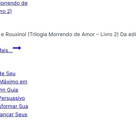
porta,
Todo
fechadura
o
de
Seu
segurança
Potencial
doméstica
e
de
Auto
Couro
ais...
7,6
Estima
e
cm
Rouxinol
para
(Trilogia
crianças,
Morrendo
fechaduras
de
de
Amor
porta
–
à
Livro
prova
2)
de
crianças