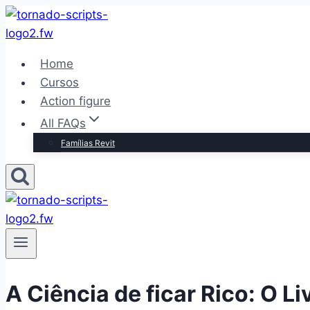
Pular
para
o
Home
Conteúdo
Cursos
Action figure
All FAQs
Famílias Revit
A Ciência de ficar Rico: O L