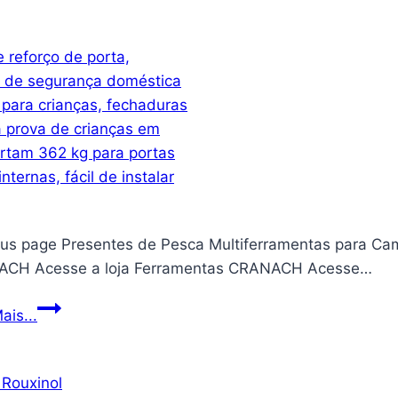
Como
Ser
Mais
Confiante
e
Tomar
o
Controle
De
Sua
ous page Presentes de Pesca Multiferramentas para Ca
Vida,
CH Acesse a loja Ferramentas CRANACH Acesse…
Desbloqueie
a
Trava
ais...
Sua
de
Confiança
reforço
e
de
Liberte