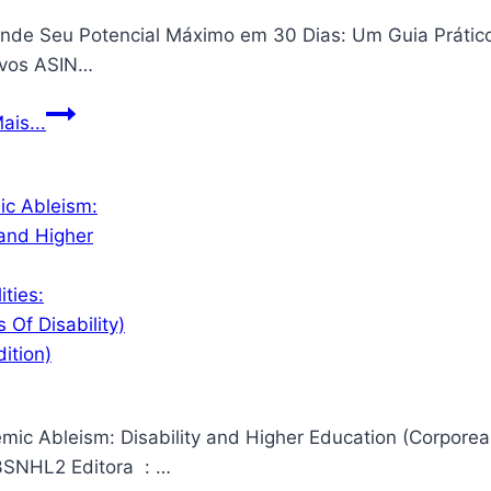
em
nde Seu Potencial Máximo em 30 Dias: Um Guia Prático
casa
ivos ASIN…
suportam
362
Desvende
ais...
kg
Seu
para
Potencial
portas
Máximo
giratórias
em
internas,
30
fácil
Dias:
de
Um
instalar
Guia
Prático
e
ic Ableism: Disability and Higher Education (Corporealities
Persuasivo
para
B08F3SNHL2 Editora ‏ : ‎…