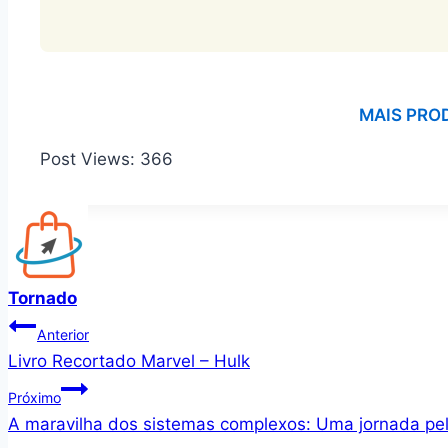
MAIS PRO
Post Views:
366
Tornado
Navegação
Anterior
Livro Recortado Marvel – Hulk
de
Próximo
Post
A maravilha dos sistemas complexos: Uma jornada pe