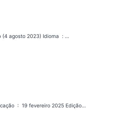
Sgt. Rock vs o Exército dos Mortos Editora ‏ : ‎ Panini; 1ª edição (4 agosto 2023) Idioma ‏ : ‎…
Livro Coquetel Picolé 7 Editora ‏ : ‎ Coquetel – NF Data da publicação ‏ : ‎ 19 fevereiro 2025 Edição…