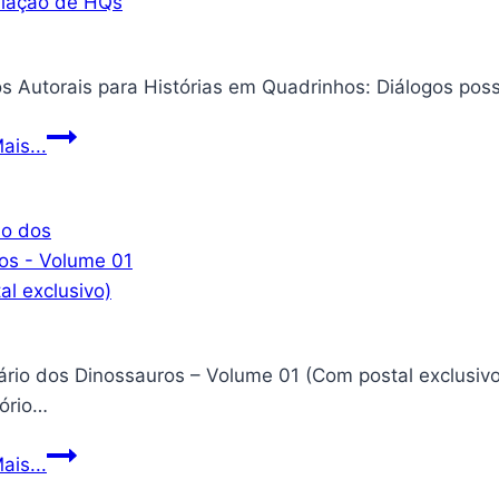
Direitos
ais...
Autorais
para
Histórias
em
Quadrinhos:
Diálogos
possíveis
dos Dinossauros – Volume 01 (Com postal exclusivo) Editora ‏ : ‎ Editora MPEG; Edição limitada 
entre
ório…
a
lei
Santuário
ais...
e
dos
a