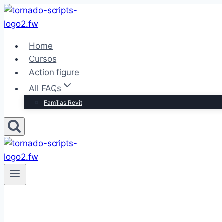
Pular
para
o
Home
Conteúdo
Cursos
Action figure
All FAQs
Famílias Revit