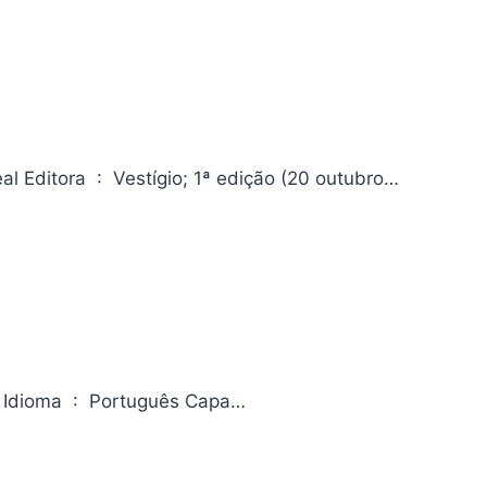
Era um garoto: O soldado brasileiro de Hitler – Uma história real Editora ‏ : ‎ Vestígio; 1ª edição (20 outubro…
Pokémon X & Y 01 Editora ‏ : ‎ Panini; 1ª edição (24 maio 2025) Idioma ‏ : ‎ Português Capa…