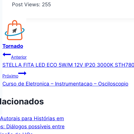
Post Views:
255
Tornado
Navegação
Anterior
STELLA FITA LED ECO 5W/M 12V IP20 3000K STH7
de
Próximo
Post
Curso de Eletronica – Instrumentacao – Osciloscopio
lacionados