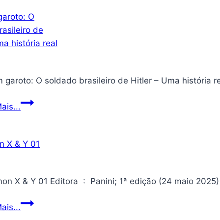
Picolé
7
Era
ais...
um
garoto:
O
soldado
brasileiro
de
Hitler
Pokémon
ais...
–
X