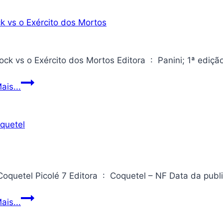
Dinossauros
criação
–
de
Volume
HQs
01
(Com
postal
Sgt.
ais...
exclusivo)
Rock
vs
o
Exército
dos
Mortos
Livro
ais...
Coquetel