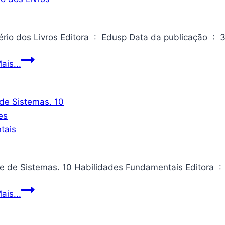
O
ais...
Império
dos
Livros
Análise
ais...
de
Sistemas.