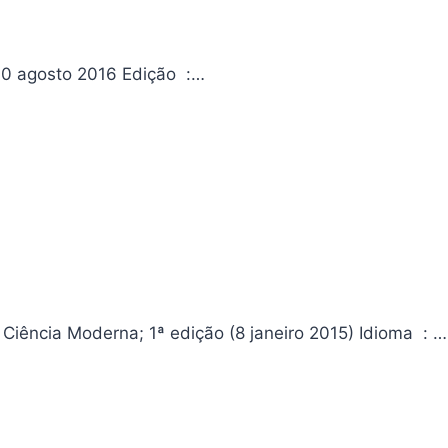
O Império dos Livros Editora ‏ : ‎ Edusp Data da publicação ‏ : ‎ 30 agosto 2016 Edição ‏ :…
Análise de Sistemas. 10 Habilidades Fundamentais Editora ‏ : ‎ Ciência Moderna; 1ª edição (8 janeiro 2015) Idioma ‏ : ‎…