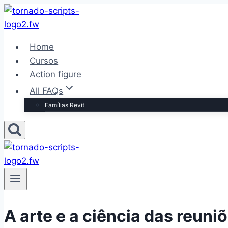
Pular
para
o
Home
Conteúdo
Cursos
Action figure
All FAQs
Famílias Revit
A arte e a ciência das reun