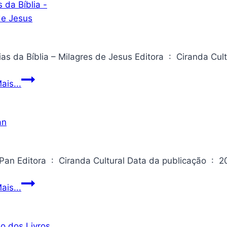
Histórias
ais...
da
Bíblia
–
Milagres
de
Jesus
Peter
ais...
Pan