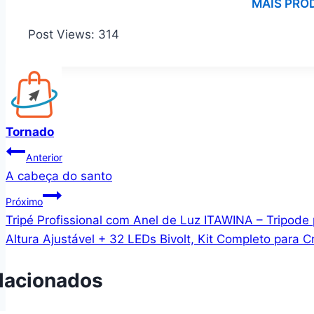
MAIS PRO
Post Views:
314
Tornado
Navegação
Anterior
A cabeça do santo
de
Próximo
Post
Tripé Profissional com Anel de Luz ITAWINA – Tripode
Altura Ajustável + 32 LEDs Bivolt, Kit Completo para 
lacionados