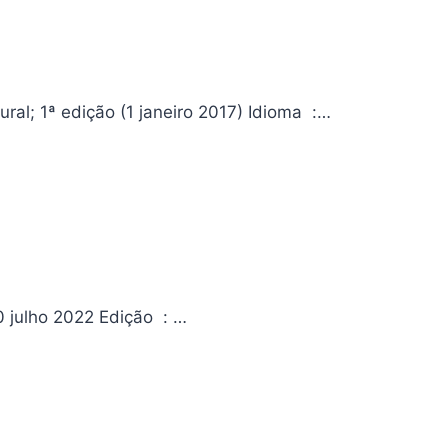
Histórias da Bíblia – Milagres de Jesus Editora ‏ : ‎ Ciranda Cultural; 1ª edição (1 janeiro 2017) Idioma ‏ :…
Peter Pan Editora ‏ : ‎ Ciranda Cultural Data da publicação ‏ : ‎ 20 julho 2022 Edição ‏ : ‎…